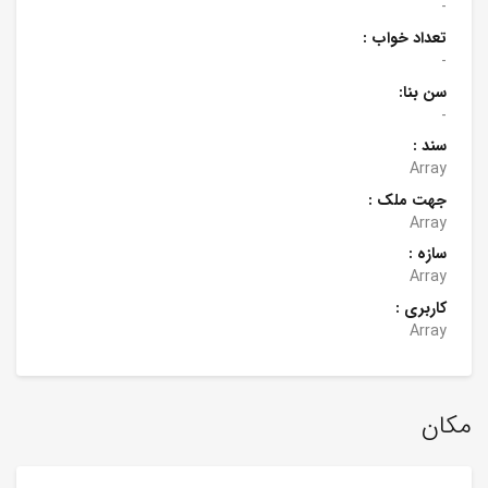
-
تعداد خواب :
-
سن بنا:
-
سند :
Array
جهت ملک :
Array
سازه :
Array
کاربری :
Array
مکان