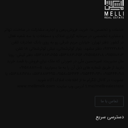
خدمات و تخصص ما: خرید، فروش،رهن و اجاره، مشارکت در ساخت، تهاتر
و مشاوره تخصصی در سرمایه گزاری املاک و مستغلات با سه شعبه فعال
در کشور: دفتر تهران: خیابان مریم شرقی رو به روی بانک صادرات تلفن:
09122220809 دفتر مشهد: بلوار کوثرشمالی، نبش کوثرشمالی 18 تلفن:
09151110203 09151158208 05138830656 05138830655 دفتر کیش: رویا
مال مدیریت: امیرحسین ملّی در صورتی که ملک برای فروش یا قصد خرید
دارید از طریق شماره های ذیل آن را به ما بسپارید: 09158882005
09154440901 09154440940 09158056434 05138813695 05138819280 با
عضویت در کانال تلگرام ما از اطلاعات املاک آگاه شوید:
t.me/mellirealestate آدرس وب سایت: www.mellimelk.com
تماس با ما
دسترسی سریع