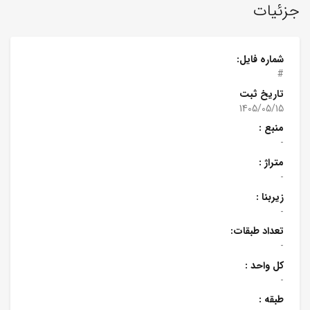
جزئیات
شماره فایل:
#
تاریخ ثبت
1405/05/15
منبع :
-
متراژ :
-
زیربنا :
-
تعداد طبقات:
-
کل واحد :
-
طبقه :