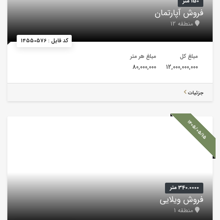
150 متر
فروش آپارتمان
منطقه 12
کد فایل : 14550576
مبلغ کل
مبلغ هر متر
80,000,000
12,000,000,000
جزئیات
1405/05/15
340.0000 متر
فروش ویلایی
منطقه 1