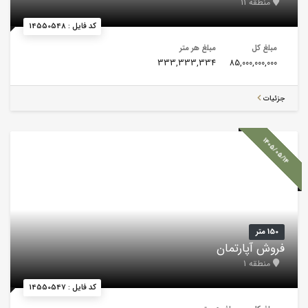
منطقه 11
کد فایل : 14550548
مبلغ کل
مبلغ هر متر
333,333,334
85,000,000,000
جزئیات
1405/05/14
150 متر
فروش آپارتمان
منطقه 1
کد فایل : 14550547