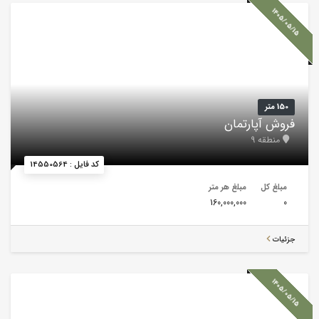
1405/05/15
150 متر
فروش آپارتمان
منطقه 9
کد فایل : 14550564
مبلغ کل
مبلغ هر متر
160,000,000
0
جزئیات
1405/05/15