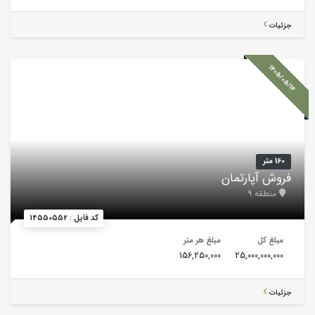
جزئیات
1405/05/14
160 متر
فروش آپارتمان
منطقه 9
کد فایل : 14550552
مبلغ کل
مبلغ هر متر
156,250,000
25,000,000,000
جزئیات