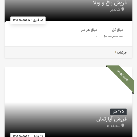
فروش باغ و ویلا
شاندیز
کد فایل : 14550555
مبلغ کل
مبلغ هر متر
0
90,000,000,000
جزئیات
1405/05/14
175 متر
فروش آپارتمان
منطقه 10
کد فایل : 14550554