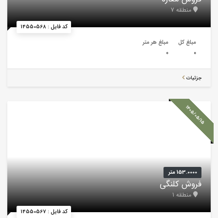
منطقه 7
کد فایل : 14550568
مبلغ کل
مبلغ هر متر
0
0
جزئیات
1405/05/15
153.0000 متر
فروش کلنگی
منطقه 1
کد فایل : 14550567