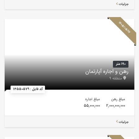
جزئیات
1405/05/17
190 متر
رهن و اجاره آپارتمان
منطقه 9
کد فایل : 14550579
مبلغ رهن
مبلغ اجاره
55,000,000
2,000,000,000
جزئیات