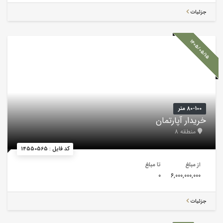
جزئیات
1405/05/15
80-100 متر
خریدار آپارتمان
منطقه 8
کد فایل : 14550565
از مبلغ
تا مبلغ
0
6,000,000,000
جزئیات