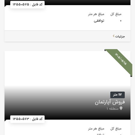
کد فایل : 14550575
مبلغ کل
مبلغ هر متر
0
توافقی
جزئیات
1405/05/15
112 متر
فروش آپارتمان
منطقه 1
کد فایل : 14550573
مبلغ کل
مبلغ هر متر