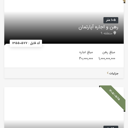
105 متر
رهن و اجاره آپارتمان
منطقه 9
کد فایل : 14550577
مبلغ رهن
مبلغ اجاره
20,000,000
1,000,000,000
جزئیات
1405/05/15