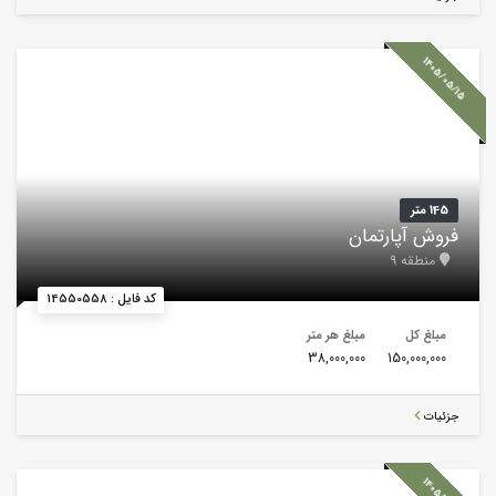
1405/05/15
145 متر
فروش آپارتمان
منطقه 9
کد فایل : 14550558
مبلغ کل
مبلغ هر متر
38,000,000
150,000,000
جزئیات