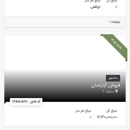
مبلغ کل
مبلغ هر متر
0
توافقی
جزئیات
1405/05/14
100 متر
فروش آپارتمان
منطقه 9
کد فایل : 14550546
مبلغ کل
مبلغ هر متر
0
12,300,000,000