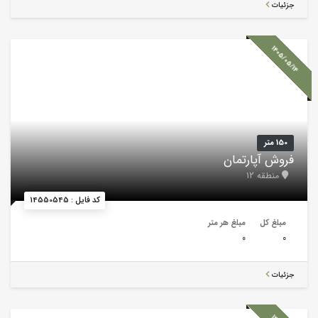
جزئیات
1405/05/14
150 متر
فروش آپارتمان
منطقه 12
کد فایل : 14550545
مبلغ کل
مبلغ هر متر
0
0
جزئیات