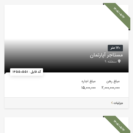
1405/05/14
170 متر
مستاجر آپارتمان
منطقه 9
کد فایل : 14550551
مبلغ رهن
مبلغ اجاره
15,000,000
2,000,000,000
جزئیات
1405/05/14