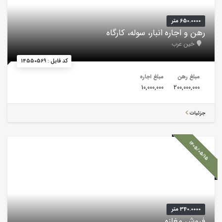
650.0000 متر
رهن و اجاره انبار، سوله، کارگاه
خین عرب
کد فایل : 14550569
مبلغ رهن
مبلغ اجاره
10,000,000
200,000,000
جزئیات
1405/05/15
340.0000 متر
فروش مغازه