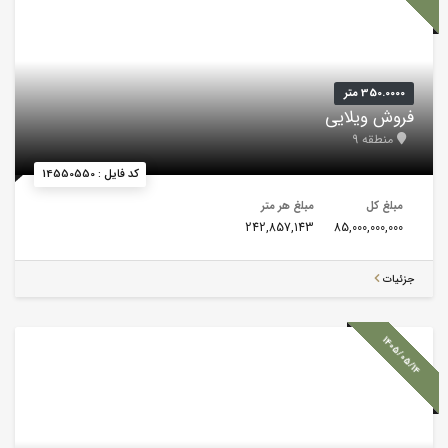
350.0000 متر
فروش ویلایی
منطقه 9
کد فایل : 14550550
مبلغ کل
مبلغ هر متر
242,857,143
85,000,000,000
جزئیات
1405/05/14