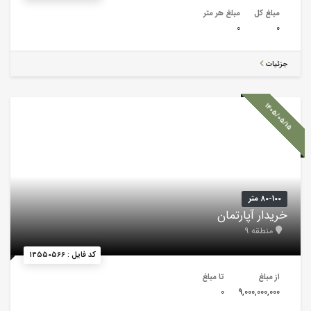
مبلغ کل
مبلغ هر متر
0
0
جزئیات
1405/05/15
80-100 متر
خریدار آپارتمان
منطقه 9
کد فایل : 14550566
از مبلغ
تا مبلغ
0
9,000,000,000