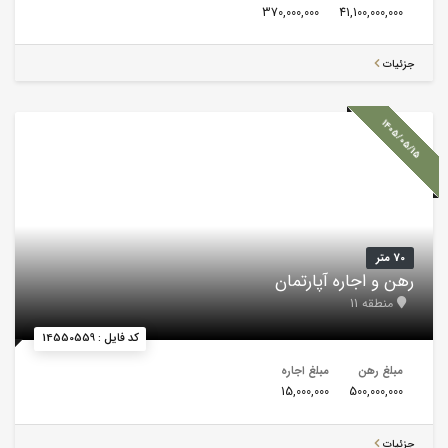
370,000,000
41,100,000,000
جزئیات
1405/05/15
70 متر
رهن و اجاره آپارتمان
منطقه 11
کد فایل : 14550559
مبلغ رهن
مبلغ اجاره
15,000,000
500,000,000
جزئیات