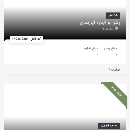
115 متر
رهن و اجاره آپارتمان
منطقه 9
کد فایل : 14550556
مبلغ رهن
مبلغ اجاره
0
0
جزئیات
1405/05/14
660.0000 متر