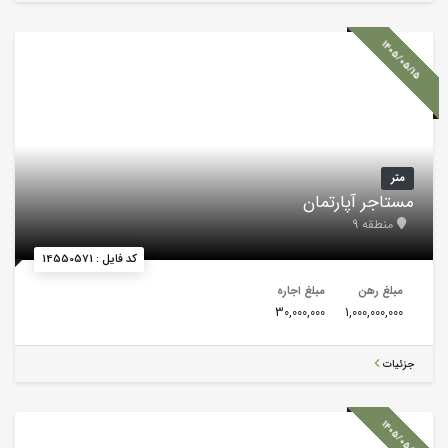
1405/05/15
متر
مستاجر آپارتمان
منطقه 9
کد فایل : 14550571
مبلغ رهن
مبلغ اجاره
30,000,000
1,000,000,000
جزئیات
1405/05/15