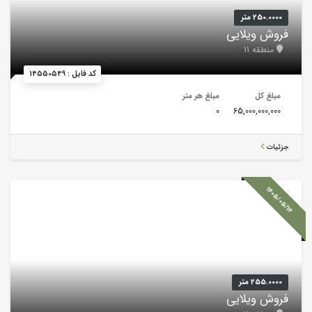
250.0000 متر
فروش ویلایی
منطقه 11
کد فایل : 14550549
مبلغ کل
مبلغ هر متر
0
65,000,000,000
جزئیات
1405/05/14
255.0000 متر
فروش ویلایی