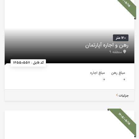
1405/05/15
120 متر
رهن و اجاره آپارتمان
منطقه 9
کد فایل : 14550557
مبلغ رهن
مبلغ اجاره
0
0
جزئیات
1405/05/15