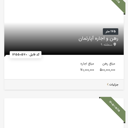
175 متر
رهن و اجاره آپارتمان
منطقه 9
کد فایل : 14550570
مبلغ رهن
مبلغ اجاره
70,000,000
500,000,000
جزئیات
1405/05/15