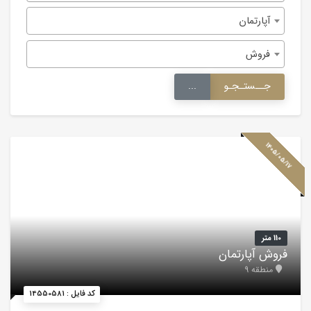
آپارتمان
فروش
جــستـجـو
...
1405/05/17
110 متر
فروش آپارتمان
منطقه 9
کد فایل : 14550581