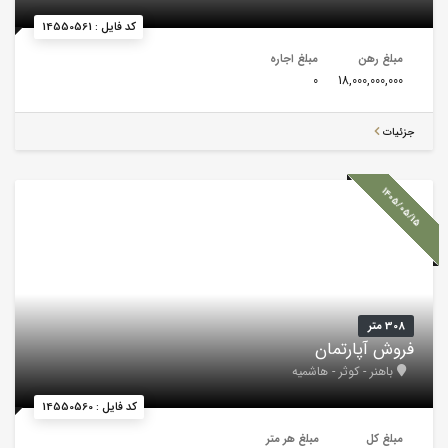
کد فایل : 14550561
مبلغ رهن
مبلغ اجاره
0
18,000,000,000
جزئیات
1405/05/15
308 متر
فروش آپارتمان
باهنر - کوثر - هاشمیه
کد فایل : 14550560
مبلغ کل
مبلغ هر متر