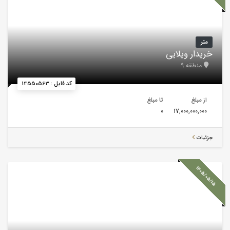
متر
خریدار ویلایی
منطقه 9
کد فایل : 14550563
از مبلغ
تا مبلغ
0
17,000,000,000
جزئیات
1405/05/15