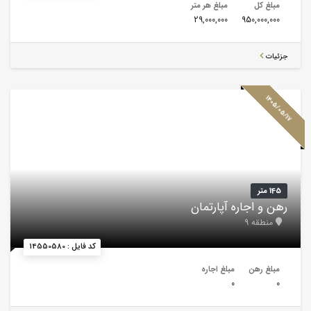
مبلغ کل
مبلغ هر متر
29,000,000
950,000,000
جزئیات
1405/05/17
145 متر
رهن و اجاره آپارتمان
منطقه 9
کد فایل : 14550580
مبلغ رهن
مبلغ اجاره
0
0