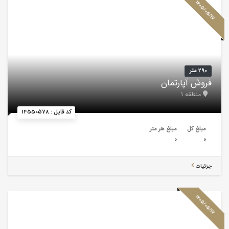
1405/05/17
290 متر
فروش آپارتمان
منطقه 1
کد فایل : 14550578
مبلغ کل
مبلغ هر متر
0
0
جزئیات
1405/05/17