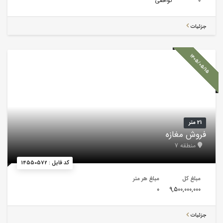
0
توافقی
جزئیات
1405/05/15
21 متر
فروش مغازه
منطقه 7
کد فایل : 14550572
مبلغ کل
مبلغ هر متر
0
9,500,000,000
جزئیات