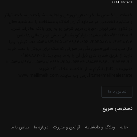
خدمات و تخصص ما: خرید، فروش،رهن و اجاره، مشارکت در ساخت، تهاتر
و مشاوره تخصصی در سرمایه گزاری املاک و مستغلات با سه شعبه فعال
در کشور: دفتر تهران: خیابان مریم شرقی رو به روی بانک صادرات تلفن:
09122220809 دفتر مشهد: بلوار کوثرشمالی، نبش کوثرشمالی 18 تلفن:
09151110203 09151158208 05138830656 05138830655 دفتر کیش: رویا
مال مدیریت: امیرحسین ملّی در صورتی که ملک برای فروش یا قصد خرید
دارید از طریق شماره های ذیل آن را به ما بسپارید: 09158882005
09154440901 09154440940 09158056434 05138813695 05138819280 با
عضویت در کانال تلگرام ما از اطلاعات املاک آگاه شوید:
t.me/mellirealestate آدرس وب سایت: www.mellimelk.com
تماس با ما
دسترسی سریع
خانه
وبلاگ و دانشنامه
قوانین و مقررات
درباره ما
تماس با ما