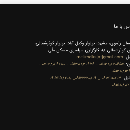
س با ما
سان رضوی، مشهد، بولوار وکیل آباد، بولوار کوثرشمالی،
شمالی 18، کارگزاری سراسری مسکن ملّی
یل:
mellimelks[at]gmail.com
ن:
05138830655 - 05138830656 - 05138819280 -
05138813
ایل:
09151110203 _ 09122220809_ 09151158208 -
09158882