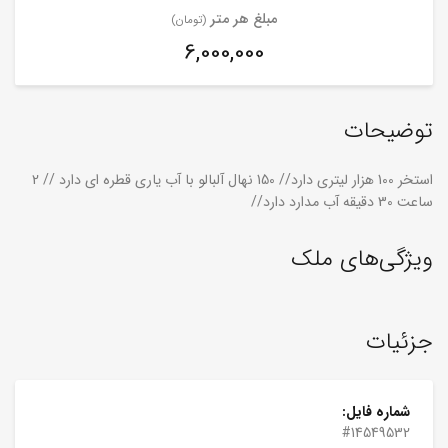
مبلغ هر متر
(تومان)
6,000,000
توضیحات
استخر 100 هزار لیتری دارد// 150 نهال آلبالو با آب یاری قطره ای دارد // 2
ساعت 30 دقیقه آب مدارد دارد//
ویژگی‌های ملک
جزئیات
شماره فایل:
#14549532