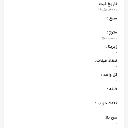
تاریخ ثبت
1405/03/20
منبع :
-
متراژ :
5000.0000
زیربنا :
-
تعداد طبقات:
-
کل واحد :
-
طبقه :
-
تعداد خواب :
-
سن بنا:
-