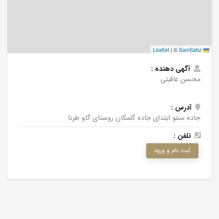
|
©
SamSabz
Leaflet
آگهی دهنده :
محسن عاقبتی
آدرس :
جاده سنتو ابتدای جاده گلمکان روستای گاو طرنا
تلفن :
ثبت نام و ورود