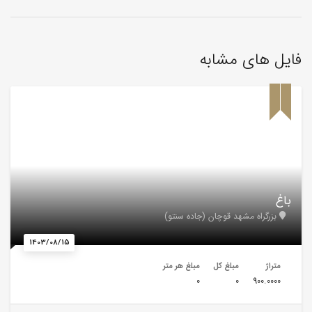
فایل های مشابه
باغ
بزرگراه مشهد قوچان (جاده سنتو)
1403/08/15
متراژ
مبلغ کل
مبلغ هر متر
0
0
900.0000