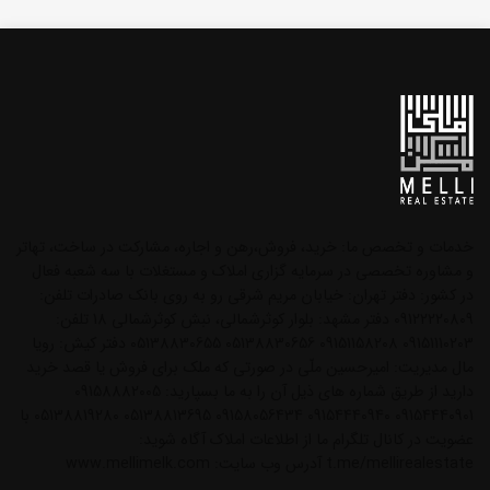
خدمات و تخصص ما: خرید، فروش،رهن و اجاره، مشارکت در ساخت، تهاتر
و مشاوره تخصصی در سرمایه گزاری املاک و مستغلات با سه شعبه فعال
در کشور: دفتر تهران: خیابان مریم شرقی رو به روی بانک صادرات تلفن:
09122220809 دفتر مشهد: بلوار کوثرشمالی، نبش کوثرشمالی 18 تلفن:
09151110203 09151158208 05138830656 05138830655 دفتر کیش: رویا
مال مدیریت: امیرحسین ملّی در صورتی که ملک برای فروش یا قصد خرید
دارید از طریق شماره های ذیل آن را به ما بسپارید: 09158882005
09154440901 09154440940 09158056434 05138813695 05138819280 با
عضویت در کانال تلگرام ما از اطلاعات املاک آگاه شوید:
t.me/mellirealestate آدرس وب سایت: www.mellimelk.com