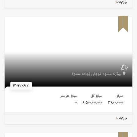
جزئیات
باغ
بزرگراه مشهد قوچان (جاده سنتو)
1403/06/21
متراژ
مبلغ کل
مبلغ هر متر
0
6,500,000,000
3800.0000
جزئیات