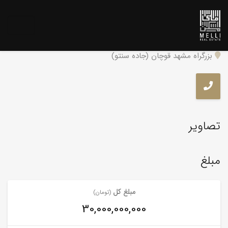
فروش باغ
بزرگراه مشهد قوچان (جاده سنتو)
تصاویر
مبلغ
مبلغ کل
(تومان)
30,000,000,000