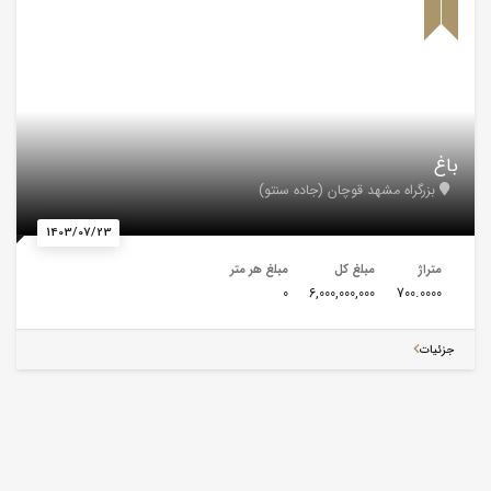
باغ
بزرگراه مشهد قوچان (جاده سنتو)
1403/07/23
متراژ
مبلغ کل
مبلغ هر متر
0
6,000,000,000
700.0000
جزئیات