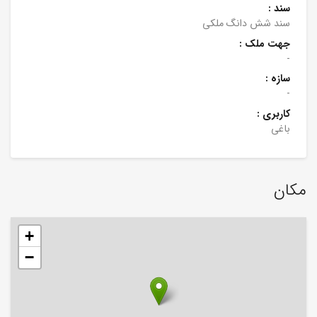
سند :
سند شش دانگ ملکی
جهت ملک :
-
سازه :
-
کاربری :
باغی
مکان
+
−