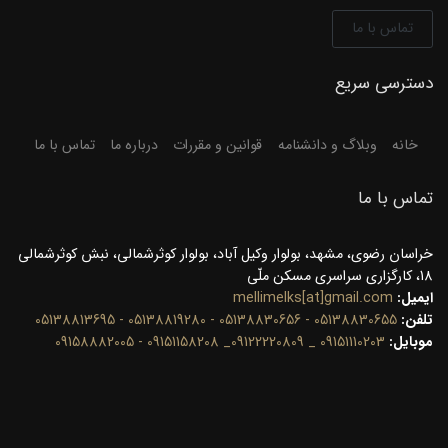
تماس با ما
دسترسی سریع
خانه
وبلاگ و دانشنامه
قوانین و مقررات
درباره ما
تماس با ما
تماس با ما
خراسان رضوی، مشهد، بولوار وکیل آباد، بولوار کوثرشمالی، نبش کوثرشمالی
18، کارگزاری سراسری مسکن ملّی
ایمیل:
mellimelks[at]gmail.com
تلفن:
05138830655 - 05138830656 - 05138819280 - 05138813695
موبایل:
09151110203 _ 09122220809_ 09151158208 - 09158882005