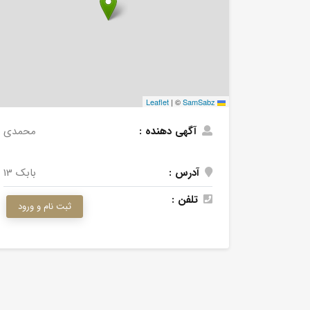
|
©
SamSabz
Leaflet
آگهی دهنده :
محمدی
آدرس :
بابک 13
تلفن :
ثبت نام و ورود