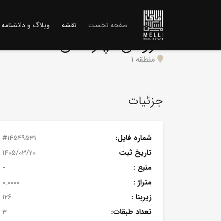
(current)
صفحه نخست
نقشه
وبلاگ و دانشنامه
فروش آپارتمان
منطقه 1
جزئیات
شماره فایل:
#14549531
تاریخ ثبت
1405/03/20
منبع :
-
متراژ :
0.0000
زیربنا :
126
تعداد طبقات:
3