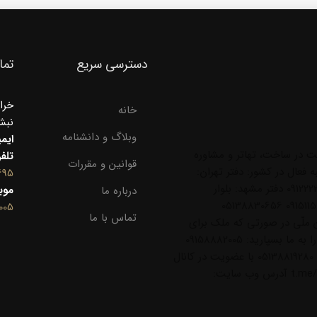
دسترسی سریع
تما
خرا
خانه
نبش کوثر
وبلاگ و دانشنامه
ایم
 در ساخت، تهاتر و مشاوره
تلف
قوانین و مقررات
فعال در کشور: دفتر تهران:
695
خیابان مریم شرقی رو به روی بانک صادرات تلفن: 09122220809 دفتر مشهد: بلوار
موب
درباره ما
کوثرشمالی، نبش کوثرشمالی 18 تلفن: 09151110203 09151158208 05138830656
005
تماس با ما
رحسین ملّی در صورتی که ملک برای
فروش یا قصد خرید دارید از طریق شماره های ذیل آن را به ما بسپارید: 09158882005
09154440901 09154440940 09158056434 05138813695 05138819280 با عضویت در کانال
تلگرام ما از اطلاعات املاک آگاه شوید: t.me/mellirealestate آدرس وب سایت: