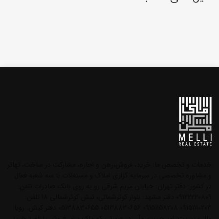
خدمات و تخصص ما: خرید، فروش،رهن و اجاره، مشارکت در ساخت، تهاتر
و مشاوره تخصصی در سرمایه گزاری املاک و مستغلات با سه شعبه فعال
در کشور: دفتر تهران: خیابان مریم شرقی رو به روی بانک صادرات تلفن:
09122220809 دفتر مشهد: بلوار کوثرشمالی، نبش کوثرشمالی 18 تلفن:
09151110203 09151158208 05138830656 05138830655 دفتر کیش: رویا
مال مدیریت: امیرحسین ملّی در صورتی که ملک برای فروش یا قصد خرید