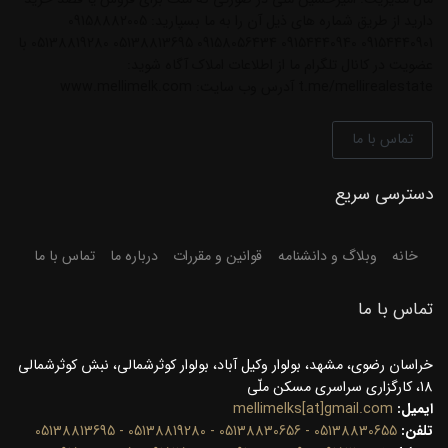
دارید از طریق شماره های ذیل آن را به ما بسپارید: 09158882005
09154440901 09154440940 09158056434 05138813695 05138819280 با
عضویت در کانال تلگرام ما از اطلاعات املاک آگاه شوید:
t.me/mellirealestate آدرس وب سایت: www.mellimelk.com
تماس با ما
دسترسی سریع
خانه
وبلاگ و دانشنامه
قوانین و مقررات
درباره ما
تماس با ما
تماس با ما
خراسان رضوی، مشهد، بولوار وکیل آباد، بولوار کوثرشمالی، نبش کوثرشمالی
18، کارگزاری سراسری مسکن ملّی
ایمیل:
mellimelks[at]gmail.com
تلفن:
05138830655 - 05138830656 - 05138819280 - 05138813695