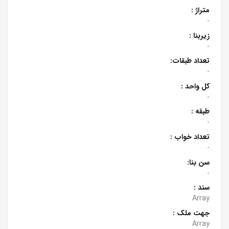
متراژ :
-
زیربنا :
-
تعداد طبقات:
-
کل واحد :
-
طبقه :
-
تعداد خواب :
-
سن بنا:
-
سند :
Array
جهت ملک :
Array